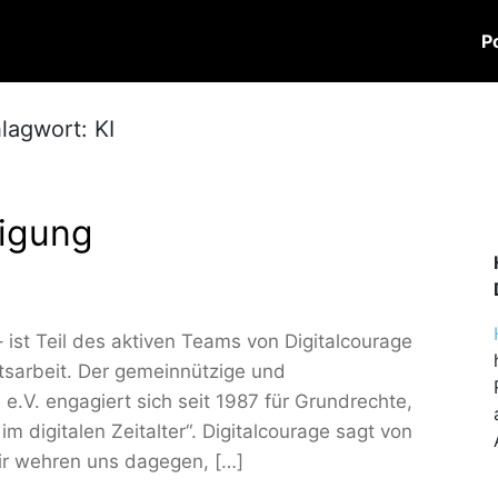
P
lagwort:
KI
digung
ist Teil des aktiven Teams von Digitalcourage
itsarbeit. Der gemeinnützige und
e.V. engagiert sich seit 1987 für Grundrechte,
 digitalen Zeitalter“. Digitalcourage sagt von
 wir wehren uns dagegen, […]